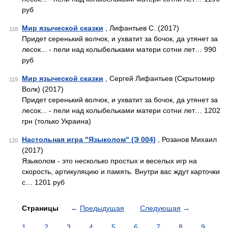
руб
Мир языческой сказки
, Лифантьев С. (2017)
118
Придет серенький волчок, и ухватит за бочок, да утянет за
лесок... - пели над колыбельками матери сотни лет… 990
руб
Мир языческой сказки
, Сергей Лифантьев (Скрытомир
119
Волк) (2017)
Придет серенький волчок, и ухватит за бочок, да утянет за
лесок... - пели над колыбельками матери сотни лет… 1202
грн (только Украина)
Настольная игра "Языколом" (Э 004)
, Розанов Михаил
120
(2017)
Языколом - это несколько простых и веселых игр на
скорость, артикуляцию и память. Внутри вас ждут карточки
с… 1201 руб
Страницы
←
Предыдущая
Следующая
→
1
2
3
4
5
6
7
8
9