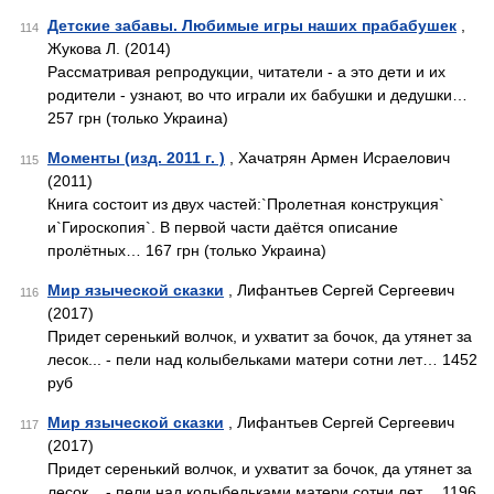
Детские забавы. Любимые игры наших прабабушек
,
114
Жукова Л. (2014)
Рассматривая репродукции, читатели - а это дети и их
родители - узнают, во что играли их бабушки и дедушки…
257 грн (только Украина)
Моменты (изд. 2011 г. )
, Хачатрян Армен Исраелович
115
(2011)
Книга состоит из двух частей:`Пролетная конструкция`
и`Гироскопия`. В первой части даётся описание
пролётных… 167 грн (только Украина)
Мир языческой сказки
, Лифантьев Сергей Сергеевич
116
(2017)
Придет серенький волчок, и ухватит за бочок, да утянет за
лесок... - пели над колыбельками матери сотни лет… 1452
руб
Мир языческой сказки
, Лифантьев Сергей Сергеевич
117
(2017)
Придет серенький волчок, и ухватит за бочок, да утянет за
лесок... - пели над колыбельками матери сотни лет… 1196