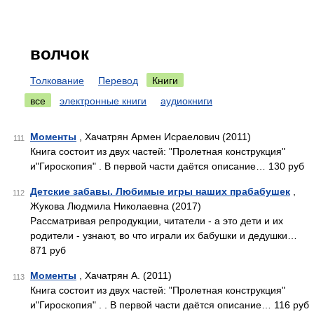
волчок
Толкование
Перевод
Книги
все
электронные книги
аудиокниги
Моменты
, Хачатрян Армен Исраелович (2011)
111
Книга состоит из двух частей: "Пролетная конструкция"
и"Гироскопия" . В первой части даётся описание… 130 руб
Детские забавы. Любимые игры наших прабабушек
,
112
Жукова Людмила Николаевна (2017)
Рассматривая репродукции, читатели - а это дети и их
родители - узнают, во что играли их бабушки и дедушки…
871 руб
Моменты
, Хачатрян А. (2011)
113
Книга состоит из двух частей: "Пролетная конструкция"
и"Гироскопия" . . В первой части даётся описание… 116 руб